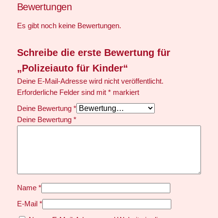
Bewertungen
n
d
Es gibt noch keine Bewertungen.
e
r
Schreibe die erste Bewertung für
M
„Polizeiauto für Kinder“
e
n
Deine E-Mail-Adresse wird nicht veröffentlicht.
g
Erforderliche Felder sind mit
*
markiert
e
Deine Bewertung
*
Deine Bewertung
*
Name
*
E-Mail
*