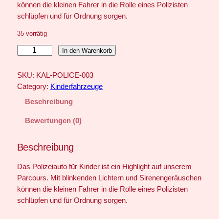
können die kleinen Fahrer in die Rolle eines Polizisten
schlüpfen und für Ordnung sorgen.
35 vorrätig
P
In den Warenkorb
o
l
SKU:
KAL-POLICE-003
i
Category:
Kinderfahrzeuge
z
Beschreibung
e
i
Bewertungen (0)
a
u
Beschreibung
t
o
Das Polizeiauto für Kinder ist ein Highlight auf unserem
f
Parcours. Mit blinkenden Lichtern und Sirenengeräuschen
ü
können die kleinen Fahrer in die Rolle eines Polizisten
r
schlüpfen und für Ordnung sorgen.
K
i